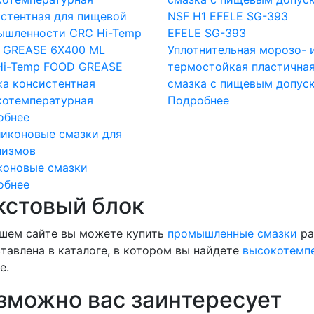
EFELE SG-393
Уплотнительная морозо- 
Hi-Temp FOOD GREASE
термостойкая пластична
а консистентная
смазка с пищевым допус
котемпературная
Подробнее
обнее
коновые смазки
обнее
кстовый блок
шем сайте вы можете купить
промышленные смазки
ра
тавлена в каталоге, в котором вы найдете
высокотемп
е.
зможно вас заинтересует