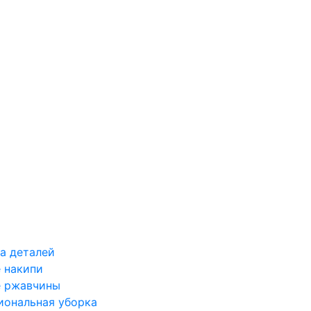
а деталей
 накипи
е ржавчины
иональная уборка