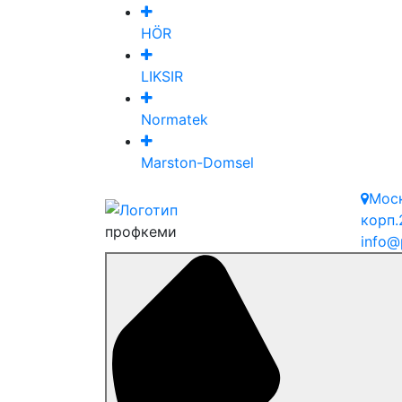
HÖR
LIKSIR
Normatek
Marston-Domsel
Мос
корп.
профкеми
info@