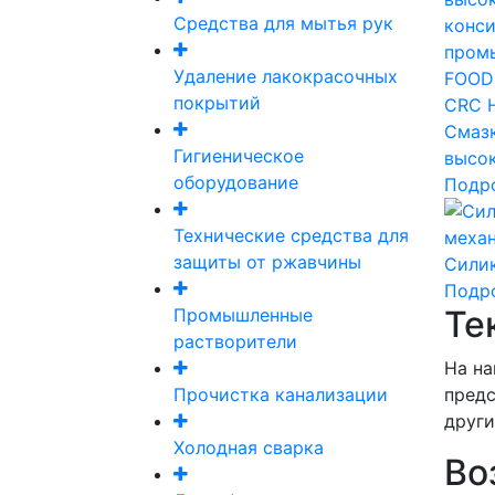
Средства для мытья рук
Удаление лакокрасочных
покрытий
CRC 
Смазк
Гигиеническое
высо
оборудование
Подр
Технические средства для
защиты от ржавчины
Сили
Подр
Те
Промышленные
растворители
На на
Прочистка канализации
предс
други
Холодная сварка
Во