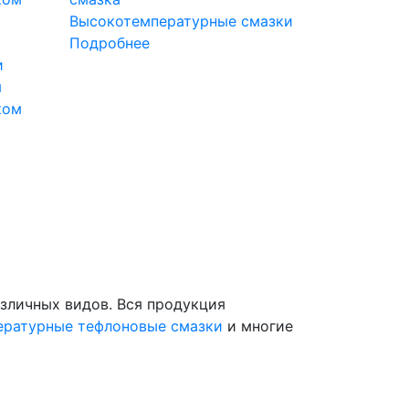
Высокотемпературные смазки
Подробнее
и
я
ком
зличных видов. Вся продукция
ературные тефлоновые смазки
и многие