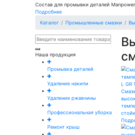
Состав для промывки деталей Manpower
Подробнее
Каталог
Промышленные смазки
Вы
В
см
Наша продукция
Промывка деталей
Удаление накипи
L GR 
Смаз
Удаление ржавчины
высок
темпе
Профессиональная уборка
стой
Подр
Ремонт крыш